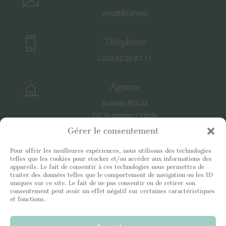
info@llh.immo
Téléphone
+230 52 50 67 11
Agence
Bureau BG 03
CC Ruisseau Créole
RIVIERE NOIRE
Gérer le consentement
Pour offrir les meilleures expériences, nous utilisons des technologies
Horaires
telles que les cookies pour stocker et/ou accéder aux informations des
appareils. Le fait de consentir à ces technologies nous permettra de
En semaine : 8h30-18h30
traiter des données telles que le comportement de navigation ou les ID
uniques sur ce site. Le fait de ne pas consentir ou de retirer son
Le samedi : 9h-12h
consentement peut avoir un effet négatif sur certaines caractéristiques
et fonctions.