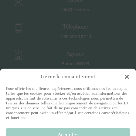
info@llh.immo
Téléphone
+230 52 50 67 11
Agence
Bureau BG 03
CC Ruisseau Créole
Gérer le consentement
RIVIERE NOIRE
Pour offrir les meilleures expériences, nous utilisons des technologies
telles que les cookies pour stocker et/ou accéder aux informations des
Horaires
appareils. Le fait de consentir à ces technologies nous permettra de
traiter des données telles que le comportement de navigation ou les ID
En semaine : 8h30-18h30
uniques sur ce site. Le fait de ne pas consentir ou de retirer son
Le samedi : 9h-12h
consentement peut avoir un effet négatif sur certaines caractéristiques
et fonctions.
Accepter