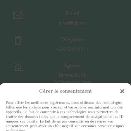
Email
info@llh.immo
Téléphone
+230 52 50 67 11
Agence
Bureau BG 03
CC Ruisseau Créole
RIVIERE NOIRE
Gérer le consentement
Pour offrir les meilleures expériences, nous utilisons des technologies
Horaires
telles que les cookies pour stocker et/ou accéder aux informations des
appareils. Le fait de consentir à ces technologies nous permettra de
En semaine : 8h30-18h30
traiter des données telles que le comportement de navigation ou les ID
uniques sur ce site. Le fait de ne pas consentir ou de retirer son
Le samedi : 9h-12h
consentement peut avoir un effet négatif sur certaines caractéristiques
et fonctions.