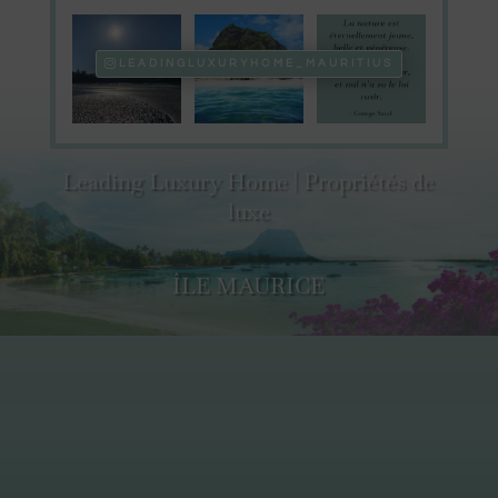
LEADINGLUXURYHOME_MAURITIUS
Leading Luxury Home | Propriétés de
luxe
ÎLE MAURICE