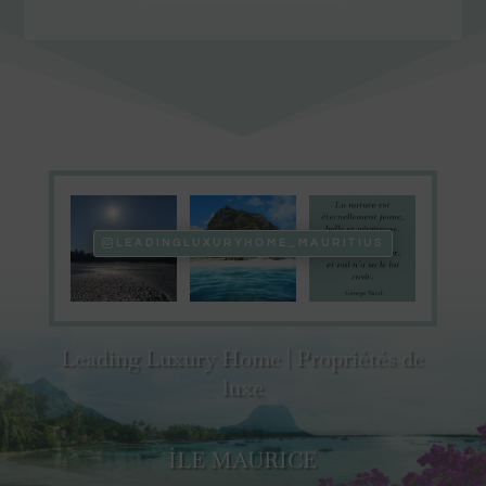
LEADINGLUXURYHOME_MAURITIUS
Leading Luxury Home | Propriétés de
luxe
ÎLE MAURICE