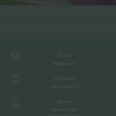
Email
info@llh.immo
Téléphone
+230 52 50 67 11
Agence
Bureau BG 03