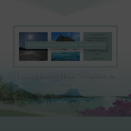
LEADINGLUXURYHOME_MAURITIUS
Leading Luxury Home | Propriétés de
luxe
ÎLE MAURICE