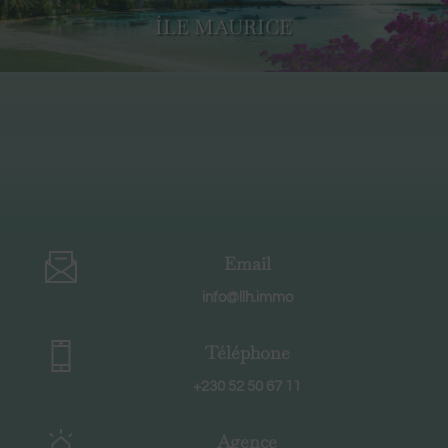
ÎLE MAURICE
Email
info@llh.immo
Téléphone
+230 52 50 67 11
Agence