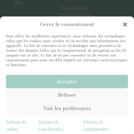
Bureau BG 03
CC Ruisseau Créole
RIVIERE NOIRE
Gérer le consentement
Pour offrir les meilleures expériences, nous utilisons des technologies
Horaires
telles que les cookies pour stocker et/ou accéder aux informations des
appareils. Le fait de consentir à ces technologies nous permettra de
En semaine : 8h30-18h30
traiter des données telles que le comportement de navigation ou les ID
uniques sur ce site. Le fait de ne pas consentir ou de retirer son
Le samedi : 9h-12h
consentement peut avoir un effet négatif sur certaines caractéristiques
et fonctions.
Accepter
Mentions légales
Politique de confidentialité
Refuser
Politique de cookies (UE)
Voir les préférences
Leading Luxury Home © Copyright 2026 | Design by ADV Web
Politique de
Politique de
Politique de
cookies
Confidentialité
Confidentialité
info@llh.immo
+230 52 50 67 11