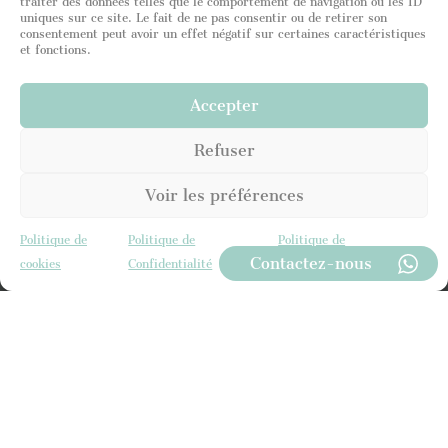
traiter des données telles que le comportement de navigation ou les ID
uniques sur ce site. Le fait de ne pas consentir ou de retirer son
consentement peut avoir un effet négatif sur certaines caractéristiques
et fonctions.
U
n
i
Accepter
t
e
Refuser
d
S
t
Voir les préférences
a
t
J'ai lu et j'atteste être en accord avec votre
Politique
Politique de
Politique de
Politique de
e
de Confidentialité
. Je consens à ce que le site
Contactez-nous
s
Leading Luxury Home stocke mes informations afin
cookies
Confidentialité
Confidentialité
+
de pouvoir répondre à ma demande.
1
ENVOYER