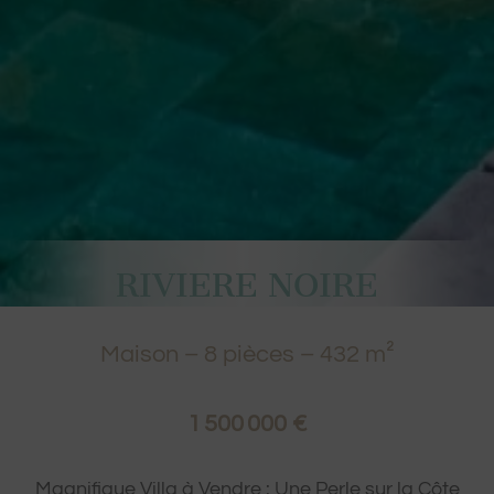
RIVIERE NOIRE
Maison
–
8
pièces –
432
m²
1 500 000 €
Magnifique Villa à Vendre : Une Perle sur la Côte