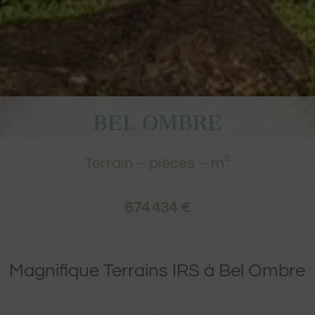
BEL OMBRE
Terrain
– pièces – m²
674 434 €
Magnifique Terrains IRS à Bel Ombre