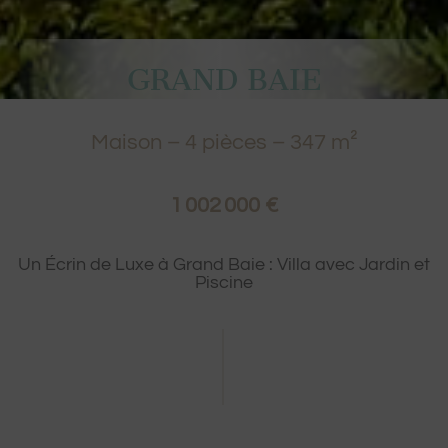
GRAND BAIE
Maison
–
4
pièces –
347
m²
1 002 000 €
Un Écrin de Luxe à Grand Baie : Villa avec Jardin et
Piscine