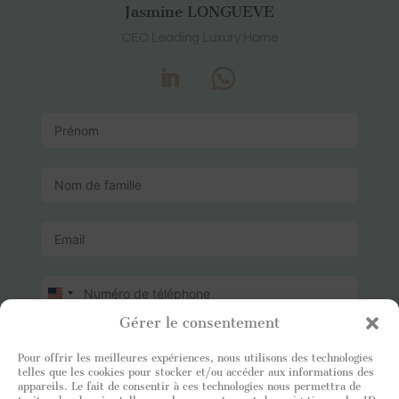
Jasmine LONGUEVE
CEO Leading Luxury Home
U
n
Gérer le consentement
i
t
Pour offrir les meilleures expériences, nous utilisons des technologies
e
telles que les cookies pour stocker et/ou accéder aux informations des
d
appareils. Le fait de consentir à ces technologies nous permettra de
S