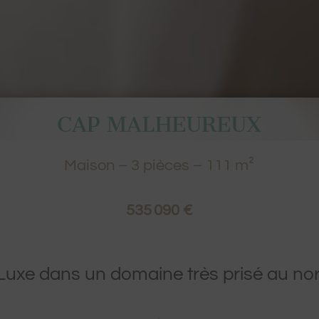
CAP MALHEUREUX
Maison
–
3
pièces –
111
m²
535 090 €
 Luxe dans un domaine très prisé au nord