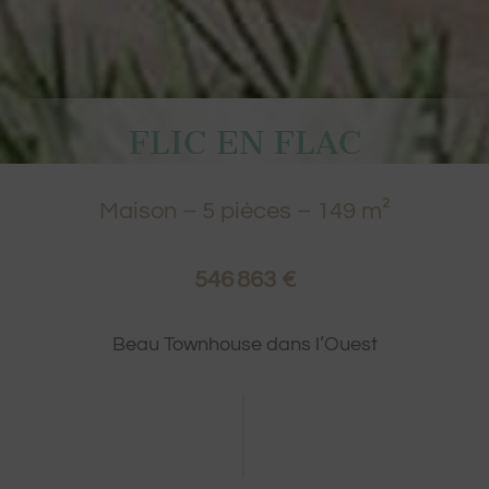
FLIC EN FLAC
Maison
–
5
pièces –
149
m²
546 863 €
Beau Townhouse dans l’Ouest