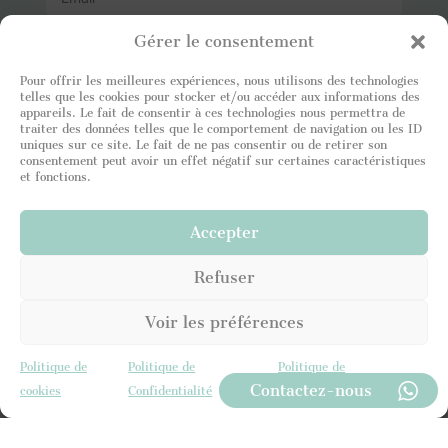
Gérer le consentement
U
n
Pour offrir les meilleures expériences, nous utilisons des technologies
telles que les cookies pour stocker et/ou accéder aux informations des
i
appareils. Le fait de consentir à ces technologies nous permettra de
t
traiter des données telles que le comportement de navigation ou les ID
e
uniques sur ce site. Le fait de ne pas consentir ou de retirer son
d
consentement peut avoir un effet négatif sur certaines caractéristiques
S
et fonctions.
t
a
t
J'ai lu et j'atteste être en accord avec votre
Politique
Accepter
e
de Confidentialité
. Je consens à ce que le site
s
Leading Luxury Home stocke mes informations afin
Refuser
+
de pouvoir répondre à ma demande.
1
Voir les préférences
ENVOYER
Politique de
Politique de
Politique de
Contactez-nous
cookies
Confidentialité
Confidentialité