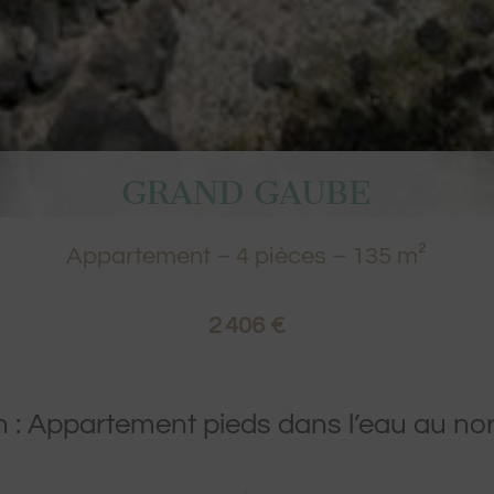
GRAND GAUBE
Appartement
–
4
pièces –
135
m²
2 406 €
 : Appartement pieds dans l’eau au nord