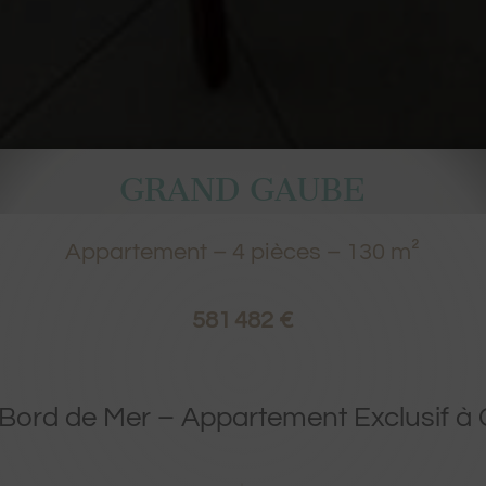
GRAND GAUBE
Appartement
–
4
pièces –
130
m²
581 482 €
Bord de Mer – Appartement Exclusif 