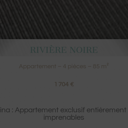
RIVIÈRE NOIRE
Appartement
–
4
pièces –
85
m²
1 704 €
rina : Appartement exclusif entièremen
imprenables