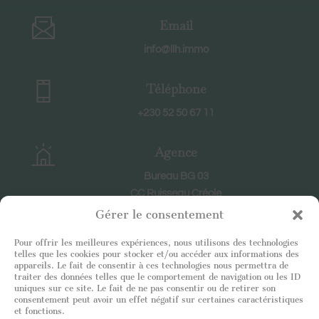
Email
info@llh.immo
Téléphone
+230 52 50 67 11
Agence
Bureau BG 03
CC Ruisseau Créole
RIVIERE NOIRE
Gérer le consentement
Pour offrir les meilleures expériences, nous utilisons des technologies
Horaires
telles que les cookies pour stocker et/ou accéder aux informations des
appareils. Le fait de consentir à ces technologies nous permettra de
En semaine : 8h30-18h30
traiter des données telles que le comportement de navigation ou les ID
uniques sur ce site. Le fait de ne pas consentir ou de retirer son
Le samedi : 9h-12h
consentement peut avoir un effet négatif sur certaines caractéristiques
et fonctions.