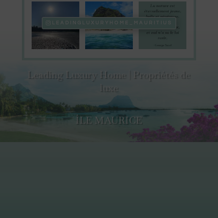
LEADINGLUXURYHOME_MAURITIUS
Leading Luxury Home | Propriétés de
luxe
ÎLE MAURICE