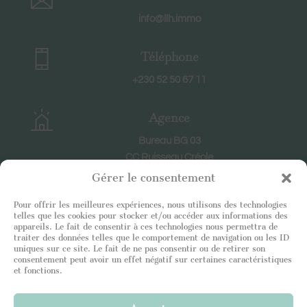
info@llh.immo
Téléphone
+230 52 50 67 11
Agence
Bureau BG 03
CC Ruisseau Créole
RIVIERE NOIRE
Gérer le consentement
Pour offrir les meilleures expériences, nous utilisons des technologies
Horaires
telles que les cookies pour stocker et/ou accéder aux informations des
appareils. Le fait de consentir à ces technologies nous permettra de
En semaine : 8h30-18h30
traiter des données telles que le comportement de navigation ou les ID
uniques sur ce site. Le fait de ne pas consentir ou de retirer son
Le samedi : 9h-12h
consentement peut avoir un effet négatif sur certaines caractéristiques
et fonctions.