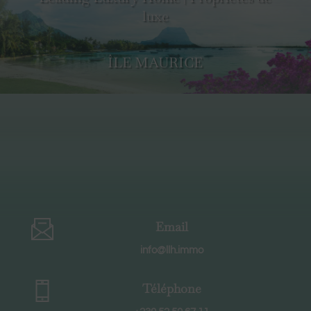
luxe
ÎLE MAURICE
Email
info@llh.immo
Téléphone