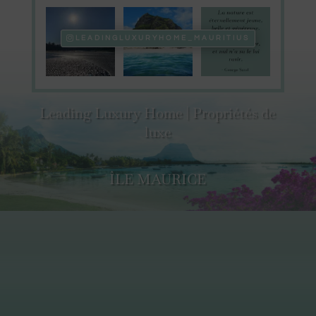
LEADINGLUXURYHOME_MAURITIUS
Leading Luxury Home | Propriétés de
luxe
ÎLE MAURICE