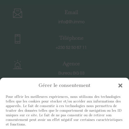
Email
info@llh.immo
Téléphone
+230 52 50 67 11
Agence
Bureau BG 03
CC Ruisseau Créole
Gérer le consentement
RIVIERE NOIRE
Pour offrir les meilleures expériences, nous utilisons des technologies
telles que les cookies pour stocker et/ou accéder aux informations des
Horaires
appareils. Le fait de consentir à ces technologies nous permettra de
traiter des données telles que le comportement de navigation ou les ID
En semaine : 8h30-18h30
uniques sur ce site. Le fait de ne pas consentir ou de retirer son
Le samedi : 9h-12h
consentement peut avoir un effet négatif sur certaines caractéristiques
et fonctions.