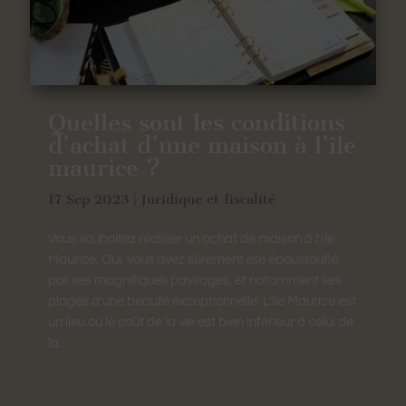
Quelles sont les conditions
d’achat d’une maison à l’île
maurice ?
17 Sep 2023
|
Juridique et fiscalité
Vous souhaitez réaliser un achat de maison à l’Ile
Maurice. Oui, vous avez sûrement été époustouflé
par ses magnifiques paysages, et notamment ses
plages d’une beauté exceptionnelle. L’île Maurice est
un lieu où le coût de la vie est bien inférieur à celui de
la...