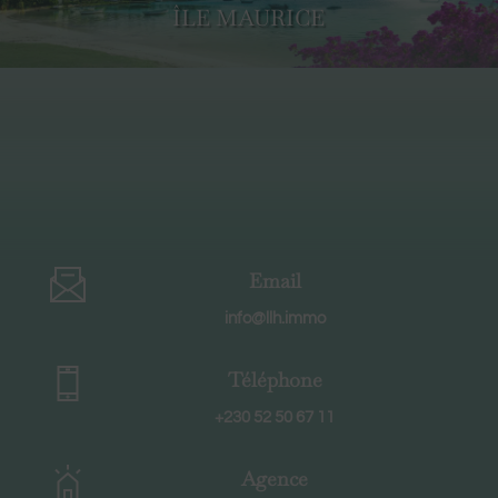
ÎLE MAURICE
Email
info@llh.immo
Téléphone
+230 52 50 67 11
Agence