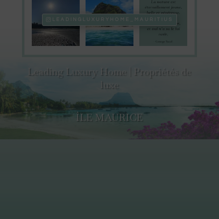
LEADINGLUXURYHOME_MAURITIUS
Leading Luxury Home | Propriétés de
luxe
ÎLE MAURICE