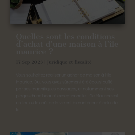
Quelles sont les conditions
d’achat d’une maison à l’île
maurice ?
17 Sep 2023
|
Juridique et fiscalité
Vous souhaitez réaliser un achat de maison à l’Ile
Maurice. Oui, vous avez sûrement été époustouflé
par ses magnifiques paysages, et notamment ses
plages d’une beauté exceptionnelle. L’île Maurice est
un lieu où le coût de la vie est bien inférieur à celui de
la...