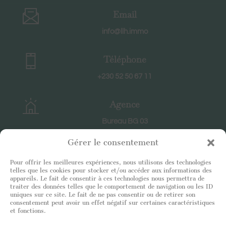
Email
info@llh.immo
Téléphone
+230 52 50 67 11
Agence
Bureau BG 03
CC Ruisseau Créole
Gérer le consentement
RIVIERE NOIRE
Pour offrir les meilleures expériences, nous utilisons des technologies
telles que les cookies pour stocker et/ou accéder aux informations des
Horaires
appareils. Le fait de consentir à ces technologies nous permettra de
traiter des données telles que le comportement de navigation ou les ID
En semaine : 8h30-18h30
uniques sur ce site. Le fait de ne pas consentir ou de retirer son
Le samedi : 9h-12h
consentement peut avoir un effet négatif sur certaines caractéristiques
et fonctions.