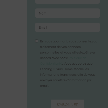
En vous abonnant, vous consentez au
traitement de vos données
personnelles et vous attestez être en
accord avec notre
Politique de
Confidentialité
. Vous acceptez que
Leading Luxury Home stocke les
informations transmises afin de vous
envoyer sa lettre d'information par
email.
S'ABONNER