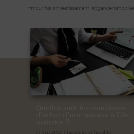
#mauritus #investissement #agenceimmobilier
Quelles sont les conditions
d’achat d’une maison à l’île
maurice ?
17 Sep 2023
|
Juridique et fiscalité