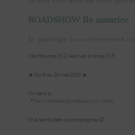
Je suis très fière de faire parti
ROADSHOW Ile maurice
Je participe à un évènement or
L’Ile Maurice 🇲🇺 vient en France 🇫🇷
🔥 Du 9 au 20 mai 2022 🔥
On sera à :
📍
Nice
Marseille
Bordeaux
Lyon
Paris
Et je serais bien accompagnée 😉