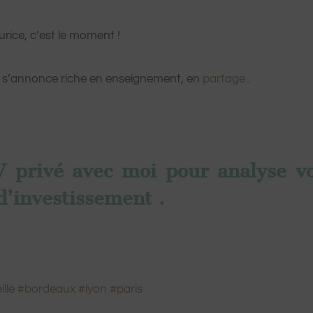
rice, c’est le moment !
i s’annonce riche en enseignement, en
partage
.
 privé avec moi pour analyse v
 d’investissement .
lle
#bordeaux
#lyon
#paris