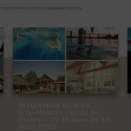
maurice #achatimmobilierilemaurice
ROADSHOW EUROPE –
L’Ile Maurice s’invite en
France – Du 16 mars au 30
mars 2023